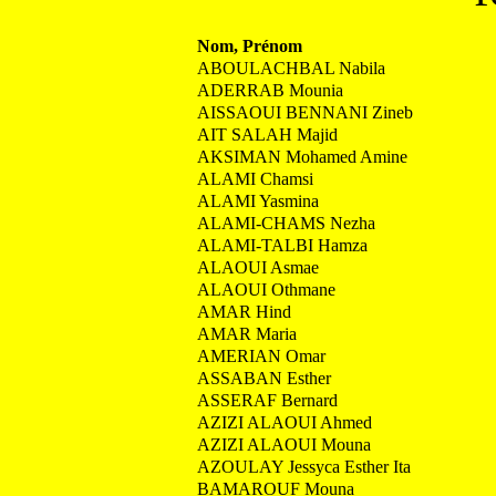
Nom, Prénom
ABOULACHBAL Nabila
ADERRAB Mounia
AISSAOUI BENNANI Zineb
AIT SALAH Majid
AKSIMAN Mohamed Amine
ALAMI Chamsi
ALAMI Yasmina
ALAMI-CHAMS Nezha
ALAMI-TALBI Hamza
ALAOUI Asmae
ALAOUI Othmane
AMAR Hind
AMAR Maria
AMERIAN Omar
ASSABAN Esther
ASSERAF Bernard
AZIZI ALAOUI Ahmed
AZIZI ALAOUI Mouna
AZOULAY Jessyca Esther Ita
BAMAROUF Mouna