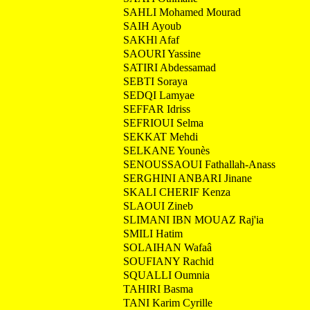
SAHLI Mohamed Mourad
SAIH Ayoub
SAKHl Afaf
SAOURI Yassine
SATIRI Abdessamad
SEBTI Soraya
SEDQI Lamyae
SEFFAR Idriss
SEFRIOUI Selma
SEKKAT Mehdi
SELKANE Younès
SENOUSSAOUI Fathallah-Anass
SERGHINI ANBARI Jinane
SKALI CHERIF Kenza
SLAOUI Zineb
SLIMANI IBN MOUAZ Raj'ia
SMILI Hatim
SOLAIHAN Wafaâ
SOUFIANY Rachid
SQUALLI Oumnia
TAHIRI Basma
TANI Karim Cyrille