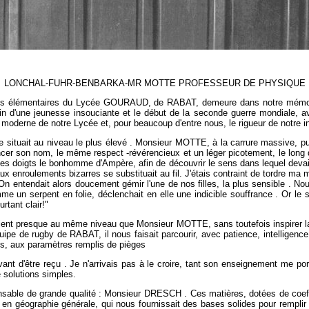
LONCHAL-FUHR-BENBARKA-MR MOTTE PROFESSEUR DE PHYSIQUE
ues élémentaires du Lycée GOURAUD, de RABAT, demeure dans notre mémoire c
 fin d'une jeunesse insouciante et le début de la seconde guerre mondiale,
e moderne de notre Lycée et, pour beaucoup d'entre nous, le rigueur de notre 
se situait au niveau le plus élevé . Monsieur MOTTE, à la carrure massive, p
ononcer son nom, le même respect -révérencieux et un léger picotement, le 
 mes doigts le bonhomme d'Ampère, afin de découvrir le sens dans lequel deva
aux enroulements bizarres se substituait au fil. J'étais contraint de tordre m
On entendait alors doucement gémir l'une de nos filles, la plus sensible . No
me un serpent en folie, déclenchait en elle une indicible souffrance . Or le
rtant clair!"
taient presque au même niveau que Monsieur MOTTE, sans toutefois inspirer l
équipe de rugby de RABAT, il nous faisait parcourir, avec patience, intelligen
ses, aux paramètres remplis de pièges
avant d'être reçu . Je n'arrivais pas à le croire, tant son enseignement me p
 solutions simples.
onsable de grande qualité : Monsieur DRESCH . Ces matières, dotées de coeff
e en géographie générale, qui nous fournissait des bases solides pour rempli