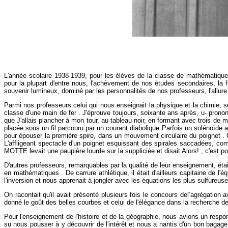
L'année scolaire 1938-1939, pour les élèves de la classe de mathématiq
pour la plupart d'entre nous, l'achèvement de nos études secondaires, la
souvenir lumineux, dominé par les personnalités de nos professeurs, l'allur
Parmi nos professeurs celui qui nous enseignait la physique et la chimie, 
classe d'une main de fer . J'éprouve toujours, soixante ans après, u- pr
que J'allais plancher à mon tour, au tableau noir, en formant avec trois de
placée sous un fil parcouru par un courant diabolique Parfois un solénoïde 
pour épouser la première spire, dans un mouvement circulaire du poignet . 
L'affligeant spectacle d'un poignet esquissant des spirales saccadées, com
MOTTE levait une paupière lourde sur la suppliciée et disait Alors! , c'est pou
D'autres professeurs, remarquables par la qualité de leur enseignement, é
en mathématiques . De carrure athlétique, il était d'ailleurs capitaine de l'
l'inversion et nous apprenait à jongler avec les équations les plus sulfureu
On racontait qu'il avait présenté plusieurs fois le concours del’agrégation 
donné le goût des belles courbes et celui de l'élégance dans la recherche de
Pour l'enseignement de l'histoire et de la géographie, nous avions un resp
su nous pousser à y découvrir de l'intérêt et nous a nantis d'un bon bagag