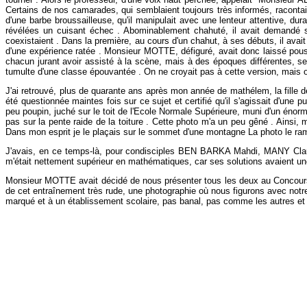
Certains de nos camarades, qui semblaient toujours très informés, racontaie
d'une barbe broussailleuse, qu'il manipulait avec une lenteur attentive, du
révélées un cuisant échec . Abominablement chahuté, il avait demandé 
coexistaient . Dans la première, au cours d'un chahut, à ses débuts, il avai
d'une expérience ratée . Monsieur MOTTE, défiguré, avait donc laissé pouss
chacun jurant avoir assisté à la scène, mais à des époques différentes, se
tumulte d'une classe épouvantée . On ne croyait pas à cette version, mais on
J'ai retrouvé, plus de quarante ans après mon année de mathélem, la fille d
été questionnée maintes fois sur ce sujet et certifié qu'il s'agissait d'u
peu poupin, juché sur le toit de l'Ecole Normale Supérieure, muni d'un énorme
pas sur la pente raide de la toiture . Cette photo m'a un peu gêné . Ainsi
Dans mon esprit je le plaçais sur le sommet d'une montagne La photo le ra
J'avais, en ce temps-là, pour condisciples BEN BARKA Mahdi, MANY Cla
m'était nettement supérieur en mathématiques, car ses solutions avaient une 
Monsieur MOTTE avait décidé de nous présenter tous les deux au Concours G
de cet entraînement très rude, une photographie où nous figurons avec not
marqué et à un établissement scolaire, pas banal, pas comme les autres et où 