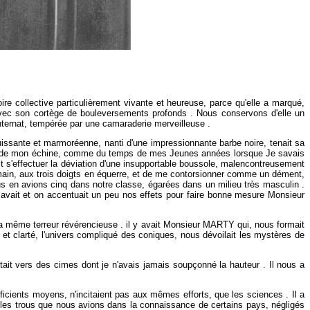
ollective particulièrement vivante et heureuse, parce qu'elle a marqué,
 avec son cortège de bouleversements profonds . Nous conservons d'elle un
internat, tempérée par une camaraderie merveilleuse .
uissante et marmoréenne, nanti d'une impressionnante barbe noire, tenait sa
long de mon échine, comme du temps de mes Jeunes années lorsque Je savais
it s'effectuer la déviation d'une insupportable boussole, malencontreusement
a main, aux trois doigts en équerre, et de me contorsionner comme un dément,
us en avions cinq dans notre classe, égarées dans un milieu très masculin .
 savait et on accentuait un peu nos effets pour faire bonne mesure Monsieur
a même terreur révérencieuse . il y avait Monsieur MARTY qui, nous formait
ce et clarté, l'univers compliqué des coniques, nous dévoilait les mystères de
ortait vers des cimes dont je n'avais jamais soupçonné la hauteur . Il nous a
icients moyens, n'incitaient pas aux mêmes efforts, que les sciences . Il a
r les trous que nous avions dans la connaissance de certains pays, négligés