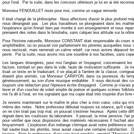
pour l'oral . Par la suite, dans les concours ultérieurs je lui en ai été reconna
Monsieur FENOUILLET reste pour moi, comme un vague remords
Il était chargé de la philosophie . Nous affections d'avoir le plus profond m
nous dérangeait pas . Les plus travailleurs se plongeaient dans les mathéma
l'espérance qu'on finirait bien par mordre à son enseignement et nous repenti
prenaient des notes dans le brouhaha, sans calquer leur attitude sur la nôtr
Pour l'histoire naturelle, Monsieur CONSTANT était responsable du cours 
amphithéâtre, où on pouvait voir parfaitement les pitreries auxquelles nous nou
nous ravissait, mais ramenait un calme relatif, car nous avions dépassé les
peiné . Par la suite, nous avons mis une sourdine à nos facéties, sans cepen
Les langues étrangères, pour moi l'anglais et l'espagnol, concernaient 
facture, tombait un peu dans le vide, faute de motivation suffisante . Je 
lisait un texte en le traduisant, il se plaçait à l'arrière de la classe, cor
étaient plus animés, car Monsieur CARAYON, dans sa jeunesse, du temps q
généreusement, au son d'une musique endiablée . Il nous décrivait des cor
toujours une rédaction pour l'épreuve écrite d'espagnol . Comme je n'avais p
lever et d'un coucher de soleil emplie de poésie et quelques scènes folklori
me l'a dit à l'oral, en me signalant que ma copie était très inspirée d'un livr
Je reviens maintenant sur le maître le plus cher à mon cœur, celui qui m
même des notes . Notre professeur débutait toujours sa séance, qu'il s'agis
on ne s'en tirait pas trop mal, on pouvait s'estimer heureux . Après cette d
régnait dans les coulisses du laboratoire . Il passait, la mine pensive, l'ai
pour vérifier que nous disposions des matériels nécessaires Il hochait a
bruyamment . L'explosion d'un mélange chimique avait notre préférence secrè
fait sauter tous les plombs, nous aurait causé une certaine satisfaction . De
tourner . Alors le professeur, d'une voix haut perchée, appelait "Monsieur AL