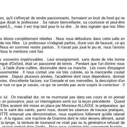
s, qu'il s'efforçait de rendre passionnants, formaient un bruit de fond qui ne
e disait le professeur . Sa nature bienveillante, sa courtoisie et peut-être
L5,,, mais il est trop tard pour le lui dire . Je dois signaler que nos filles
s étions complètement rebelles . Nous nous défoulions dans cette salle en
de nos filles . Le professeur s'indignait parfois, d'une voix de fausset, ce qui
Nous en sommes restés pantois . Il n'avait pas joué le jeu et, nous l'avions
Nous le méritions cent fois
es souvenirs impérissables . Leur enseignement, sans doute de très bonne
ngué d'Oxford, était un passionné de tennis . Pendant que l'un d'entre nous
oit, à l'aide d'une cuillère, dissimulée dans sa manche . Les cours d'espagnol
ementée . Il nous contait une vie très colorée, où la manzanille coulait
'arène . Depuis plusieurs années, l'académie dont nous dépendions, donnait
tes, d'excellente facture, sur Grenade et ses merveilles, la description d'un
 tout ce que je savais, ce qui ne semble pas avoir surpris le correcteur . Il
ui . On travaillait dur, on ne murmurait pas dans ses cours et on prenait
s en puissance, pour un interrogatoire serré sur la leçon précédente . Quand
 . Elles avaient été mises en place par Monsieur ALLAOUI, le préparateur, qui
dans le saint des saints, parmi nous, durant les séances de travaux pratiques,
TTE entamait une démonstration, nous espérions follement qu'elle raterait
re . A la rigueur, une machine de Gramme dont le rotor devenu dément, aurait
la lampe, la teinture de tournesol ne virait pas ou la génératrice refusait de
, et tout rentrait dans l'ordre . Nous nous sentions très vaguement frustrés .