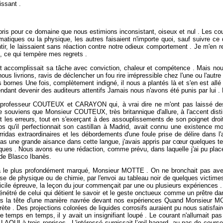
issant .
épris pour ce domaine que nous estimions inconsistant, oiseux et nul . Les cour
tiques ou la physique, les autres faisaient n'importe quoi, sauf suivre ce qu
r, le laissaient sans réaction contre notre odieux comportement . Je m'en reper
e, ce qui tempère mes regrets .
et accomplissait sa tâche avec conviction, chaleur et compétence . Mais nou
s livrions, ravis de déclencher un fou rire irrépressible chez l'une ou l'autre 
 bornes Une fois, complètement indigné, il nous a plantés là et s'en est allé 
dant devenir des auditeurs attentifs Jamais nous n'avons été punis par lui . 
les professeur COUTEUX et CARAYON qui, à vrai dire ne m'ont pas laissé d
me souviens que Monsieur COUTEUX, très britannique d'allure, à l'accent disti
rigeait les erreurs, tout en s'exerçant à des assouplissements de son poignet dr
u'il perfectionnait son castillan à Madrid, avait connu une existence mouv
ridas extraordinaires et les débordements d'une foule prise de délire dans l
as une grande aisance dans cette langue, j'avais appris par cœur quelques tex
ques . Nous avons eu une rédaction, comme prévu, dans laquelle j'ai pu placer
e de Blasco Ibanès.
'a le plus profondément marqué, Monsieur MOTTE . On ne bronchait pas avec l
se de physique ou de chimie, par l'envoi au tableau noir de quelques victime
ifficile épreuve, la leçon du jour commençait par une ou plusieurs expériences
r pénétré de celui qui détient le savoir et le geste onctueux comme un prêtre 
lors la tête d'une manière navrée devant nos expériences Quand Monsieur MO
te . Des projections colorées de liquides corrosifs auraient pu nous satisfai
 temps en temps, il y avait un insignifiant loupé . Le courant n'allumait pas 
LAOUI à trois reprises . L'intéressé surgissait l’œil hagard, au pas de course