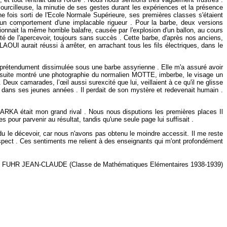
sourcilleuse, la minutie de ses gestes durant les expériences et la présence
ne fois sorti de l'Ecole Normale Supérieure, ses premières classes s'étaient
n comportement d'une implacable rigueur . Pour la barbe, deux versions
onnait la même horrible balafre, causée par l'explosion d'un ballon, au cours
é de l'apercevoir, toujours sans succès . Cette barbe, d'après nos anciens,
UI aurait réussi à arrêter, en arrachant tous les fils électriques, dans le
e, prétendument dissimulée sous une barbe assyrienne . Elle m'a assuré avoir
a ensuite montré une photographie du normalien MOTTE, imberbe, le visage un
Deux camarades, l’œil aussi surexcité que lui, veillaient à ce qu'il ne glisse
r dans ses jeunes années . Il perdait de son mystère et redevenait humain .
 était mon grand rival . Nous nous disputions les premières places Il
pour parvenir au résultat, tandis qu'une seule page lui suffisait .
 le décevoir, car nous n'avons pas obtenu le moindre accessit. Il me reste
spect . Ces sentiments me relient à des enseignants qui m'ont profondément
FUHR JEAN-CLAUDE (Classe de Mathématiques Elémentaires 1938-1939)