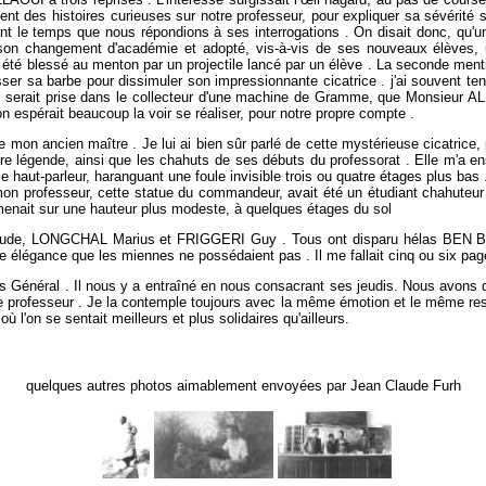
nt des histoires curieuses sur notre professeur, pour expliquer sa sévérité 
rant le temps que nous répondions à ses interrogations . On disait donc, qu'u
son changement d'académie et adopté, vis-à-vis de ses nouveaux élèves, u
t été blessé au menton par un projectile lancé par un élève . La seconde menti
er sa barbe pour dissimuler son impressionnante cicatrice . j'ai souvent tent
 serait prise dans le collecteur d'une machine de Gramme, que Monsieur ALLAO
 espérait beaucoup la voir se réaliser, pour notre propre compte .
e mon ancien maître . Je lui ai bien sûr parlé de cette mystérieuse cicatric
ne pure légende, ainsi que les chahuts de ses débuts du professorat . Elle m'
 haut-parleur, haranguant une foule invisible trois ou quatre étages plus bas . 
, mon professeur, cette statue du commandeur, avait été un étudiant chahuteu
menait sur une hauteur plus modeste, à quelques étages du sol
ude, LONGCHAL Marius et FRIGGERI Guy . Tous ont disparu hélas BEN BARKA
élégance que les miennes ne possédaient pas . Il me fallait cinq ou six pages 
énéral . Il nous y a entraîné en nous consacrant ses jeudis. Nous avons du
re professeur . Je la contemple toujours avec la même émotion et le même re
l'on se sentait meilleurs et plus solidaires qu'ailleurs.
quelques autres photos aimablement envoyées par Jean Claude Furh